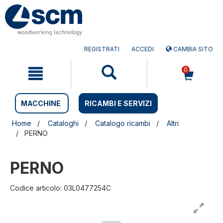
Salta
Salta
al
al
contenuto
menu
di
navigazione
REGISTRATI
ACCEDI
CAMBIA SITO
0
MACCHINE
RICAMBI E SERVIZI
Home
Cataloghi
Catalogo ricambi
Altri
PERNO
PERNO
Codice articolo: 03L0477254C