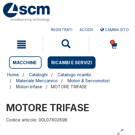
Salta
Salta
al
al
contenuto
menu
di
navigazione
REGISTRATI
ACCEDI
CAMBIA SITO
0
MACCHINE
RICAMBI E SERVIZI
Home
Cataloghi
Catalogo ricambi
Materiale Meccanico
Motori & Servomotori
Motori trifase
MOTORE TRIFASE
MOTORE TRIFASE
Codice articolo: 00L0760269B