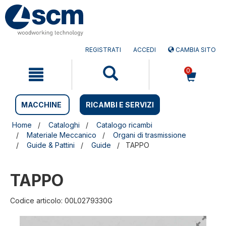
Salta
Salta
al
al
contenuto
menu
di
navigazione
REGISTRATI
ACCEDI
CAMBIA SITO
0
MACCHINE
RICAMBI E SERVIZI
Home
Cataloghi
Catalogo ricambi
Materiale Meccanico
Organi di trasmissione
Guide & Pattini
Guide
TAPPO
TAPPO
Codice articolo: 00L0279330G