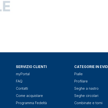
SERVIZIO CLIENTI
CATEGORIE IN EVI
myPortal
Pialle
FAQ
Profilare
Contatti
Seghe a nastro
Come acquistare
Seghe circolari
Programma Fedeltà
Combinate e torni