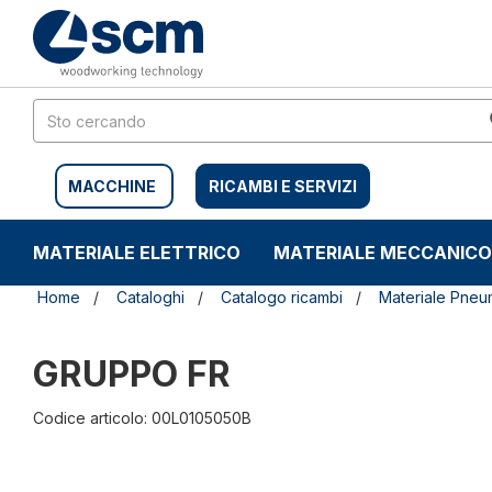
Salta
Salta
al
al
contenuto
menu
di
navigazione
MACCHINE
RICAMBI E SERVIZI
MATERIALE ELETTRICO
MATERIALE MECCANICO
Home
Cataloghi
Catalogo ricambi
Materiale Pneu
GRUPPO FR
Codice articolo: 00L0105050B