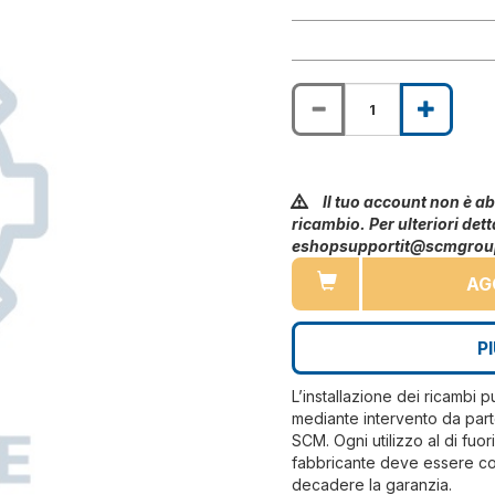
Il tuo account non è abi
ricambio. Per ulteriori dett
eshopsupportit@scmgro
AG
P
L’installazione dei ricambi 
mediante intervento da part
SCM. Ogni utilizzo al di fuo
fabbricante deve essere co
decadere la garanzia.