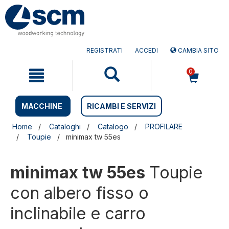
Salta
Salta
al
al
contenuto
menu
di
navigazione
REGISTRATI
ACCEDI
CAMBIA SITO
0
MACCHINE
RICAMBI E SERVIZI
Home
Cataloghi
Catalogo
PROFILARE
Toupie
minimax tw 55es
minimax tw 55es
Toupie
con albero fisso o
inclinabile e carro