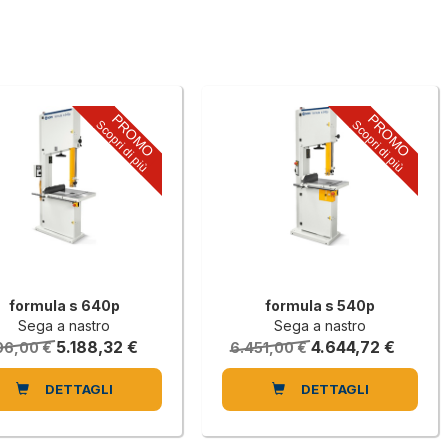
PROMO
PROMO
Scopri di più
Scopri di più
formula s 640p
formula s 540p
Sega a nastro
Sega a nastro
5.188,32 €
4.644,72 €
06,00 €
6.451,00 €
DETTAGLI
DETTAGLI