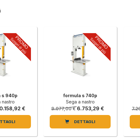
i
PROMO
PROMO
Scopri di più
Scopri di più
a s 940p
formula s 740p
 nastro
Sega a nastro
0.158,92 €
6.753,29 €
9.077,00 €
7.2
TTAGLI
DETTAGLI