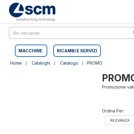
Salta
Salta
al
al
contenuto
menu
di
navigazione
MACCHINE
RICAMBI E SERVIZI
Home
Cataloghi
Catalogo
PROMO
PROM
Promozione valid
Ordina Per: