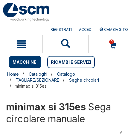
Salta
Salta
al
al
contenuto
menu
di
navigazione
REGISTRATI
ACCEDI
CAMBIA SITO
0
MACCHINE
RICAMBI E SERVIZI
Home
Cataloghi
Catalogo
TAGLIARE/SEZIONARE
Seghe circolari
minimax si 315es
minimax si 315es
Sega
circolare manuale