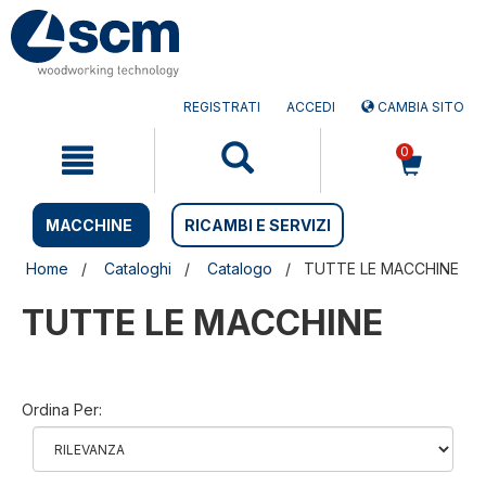
Salta
Salta
al
al
contenuto
menu
di
navigazione
REGISTRATI
ACCEDI
CAMBIA SITO
0
MACCHINE
RICAMBI E SERVIZI
Home
Cataloghi
Catalogo
TUTTE LE MACCHINE
TUTTE LE MACCHINE
Ordina Per: