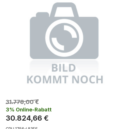
31.778,00 €
3% Online-Rabatt
30.824,66 €
CPU 1756-L83ES