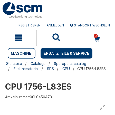
Zum
Zum
Inhalt
Navigationsmen�
springen
springen
REGISTRIEREN
ANMELDEN
STANDORT WECHSELN
0
MASCHINE
ERSATZTEILE & SERVICE
Startseite
Catalogs
Spareparts catalog
Elektromaterial
SPS
CPU
CPU 1756-L83ES
CPU 1756-L83ES
Artikelnummer:00L0450473H