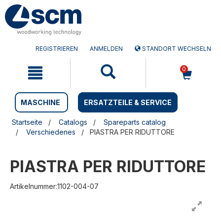
Zum
Zum
Inhalt
Navigationsmen�
springen
springen
REGISTRIEREN
ANMELDEN
STANDORT WECHSELN
0
MASCHINE
ERSATZTEILE & SERVICE
Startseite
Catalogs
Spareparts catalog
Verschiedenes
PIASTRA PER RIDUTTORE
PIASTRA PER RIDUTTORE
Artikelnummer:1102-004-07