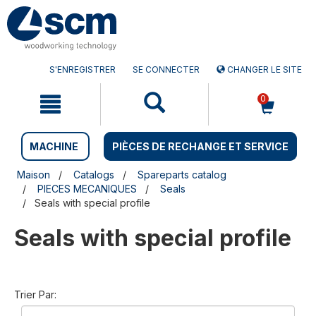
Aller
Menu
au
sauter
contenu
à
la
navigation
S'ENREGISTRER
SE CONNECTER
CHANGER LE SITE
0
MACHINE
PIÈCES DE RECHANGE ET SERVICE
Maison
Catalogs
Spareparts catalog
PIECES MECANIQUES
Seals
Seals with special profile
Seals with special profile
Trier Par: