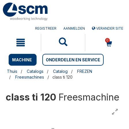
Doorgaan
Sla
naar
naar
artikel
het
navigatiemenu
REGISTREER
AANMELDEN
VERANDER SITE
0
MACHINE
ONDERDELEN EN SERVICE
Thuis
Catalogs
Catalog
FREZEN
Freesmachines
class ti 120
class ti 120
Freesmachine