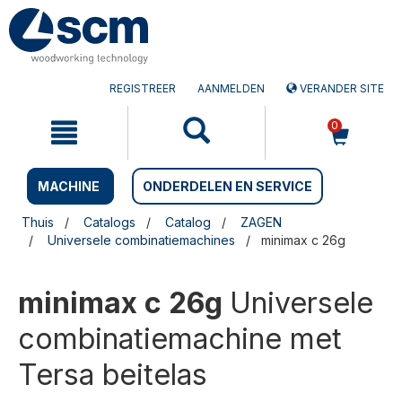
Doorgaan
Sla
naar
naar
artikel
het
navigatiemenu
REGISTREER
AANMELDEN
VERANDER SITE
0
MACHINE
ONDERDELEN EN SERVICE
Thuis
Catalogs
Catalog
ZAGEN
Universele combinatiemachines
minimax c 26g
minimax c 26g
Universele
combinatiemachine met
Tersa beitelas