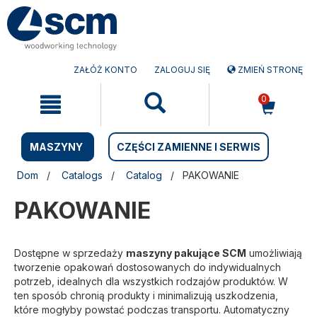
Przejdź
Przejdź
do
do
treści
menu
nawigacyjnego
ZAŁÓŻ KONTO
ZALOGUJ SIĘ
ZMIEŃ STRONĘ
0
MASZYNY
CZĘŚCI ZAMIENNE I SERWIS
Dom
Catalogs
Catalog
PAKOWANIE
PAKOWANIE
Dostępne w sprzedaży
maszyny pakujące SCM
umożliwiają
tworzenie opakowań dostosowanych do indywidualnych
potrzeb, idealnych dla wszystkich rodzajów produktów. W
ten sposób chronią produkty i minimalizują uszkodzenia,
które mogłyby powstać podczas transportu. Automatyczny