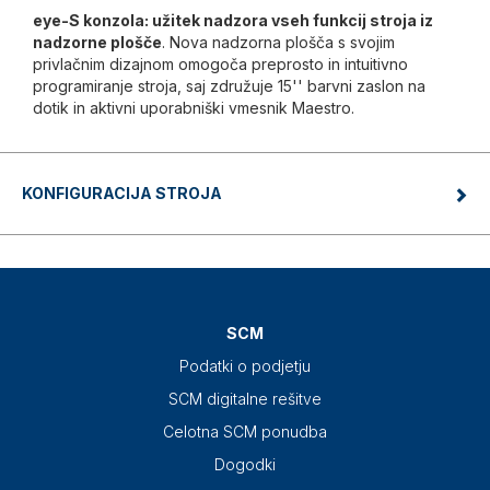
eye-S konzola: užitek nadzora vseh funkcij stroja iz
nadzorne plošče
. Nova nadzorna plošča s svojim
privlačnim dizajnom omogoča preprosto in intuitivno
programiranje stroja, saj združuje 15'' barvni zaslon na
dotik in aktivni uporabniški vmesnik Maestro.
KONFIGURACIJA STROJA
SCM
Podatki o podjetju
SCM digitalne rešitve
Celotna SCM ponudba
Dogodki