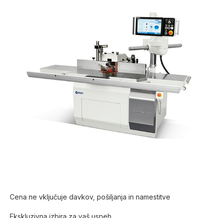
Cena ne vključuje davkov, pošiljanja in namestitve
Ekskluzivna izbira za vaš uspeh.