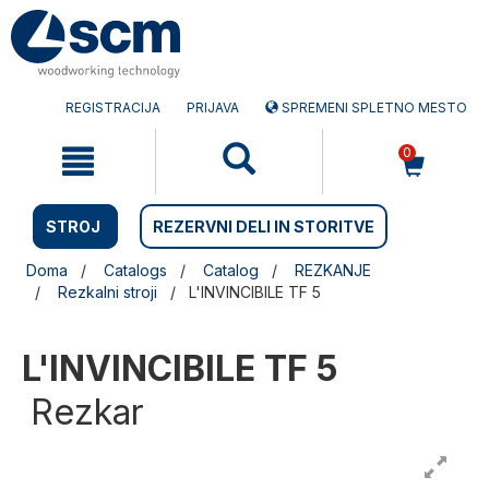
Preskočite
Preskočite
na
na
vsebino
navigacijski
meni
REGISTRACIJA
PRIJAVA
SPREMENI SPLETNO MESTO
0
STROJ
REZERVNI DELI IN STORITVE
Doma
Catalogs
Catalog
REZKANJE
Rezkalni stroji
L'INVINCIBILE TF 5
L'INVINCIBILE TF 5
Rezkar