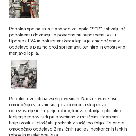
Popolna spojna linija s posodo za lepilo “SGP” zahvaljujoč
popolnemu doziranju in posebnemu nanosnemu valju.
Uporaba EVA in poliuretanskega lepila je omogočena z
obdelavo s plazmo proti sprijemanju ter hitro in enostavno
menjavo lepila.
Popolni rezultati na vseh površinah. Nadzorovane osi
omogočajo vsa vmesna pozicioniranja skupin za
obrezovanje in strganje robov, kar zagotavlja optimalno
lepljenje robov tudi pri površinah z različnimi stopnjami
hrapavosti ali ploščah, prekritih z zaščitno folijo. Te enote
omogočajo obdelavo 2 različnih radijev, neskončnih tankih
robov in masivnega lesa.