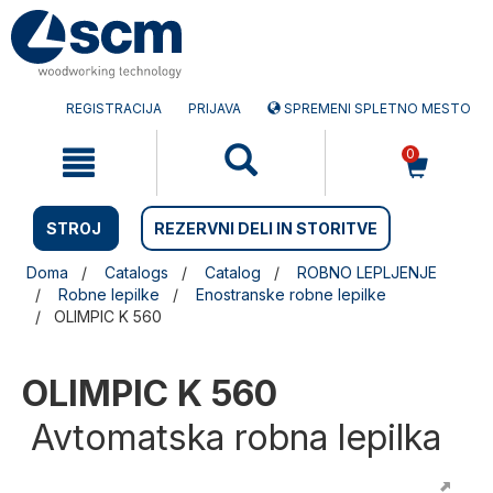
Preskočite
Preskočite
na
na
vsebino
navigacijski
meni
REGISTRACIJA
PRIJAVA
SPREMENI SPLETNO MESTO
0
STROJ
REZERVNI DELI IN STORITVE
Doma
Catalogs
Catalog
ROBNO LEPLJENJE
Robne lepilke
Enostranske robne lepilke
OLIMPIC K 560
OLIMPIC K 560
Avtomatska robna lepilka