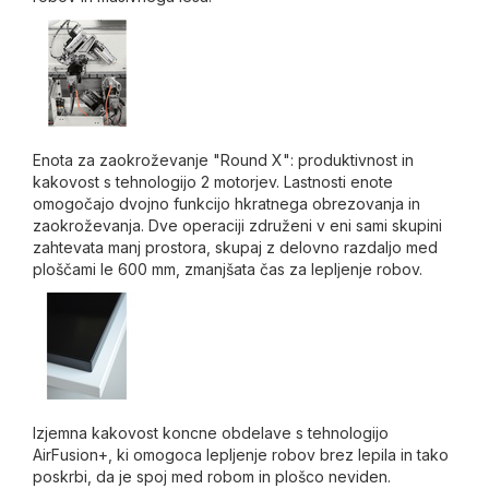
Enota za zaokroževanje "Round X": produktivnost in
kakovost s tehnologijo 2 motorjev. Lastnosti enote
omogočajo dvojno funkcijo hkratnega obrezovanja in
zaokroževanja. Dve operaciji združeni v eni sami skupini
zahtevata manj prostora, skupaj z delovno razdaljo med
ploščami le 600 mm, zmanjšata čas za lepljenje robov.
Izjemna kakovost koncne obdelave s tehnologijo
AirFusion+, ki omogoca lepljenje robov brez lepila in tako
poskrbi, da je spoj med robom in plošco neviden.