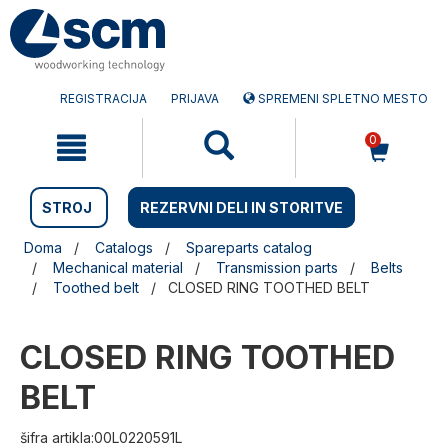
Preskočite
Preskočite
na
na
vsebino
navigacijski
meni
REGISTRACIJA
PRIJAVA
SPREMENI SPLETNO MESTO
0
STROJ
REZERVNI DELI IN STORITVE
Doma
Catalogs
Spareparts catalog
Mechanical material
Transmission parts
Belts
Toothed belt
CLOSED RING TOOTHED BELT
CLOSED RING TOOTHED
BELT
šifra artikla:00L0220591L