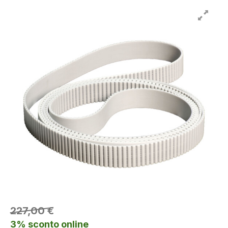
227,00 €
3% sconto online