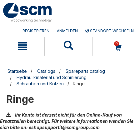
Zum
Zum
Inhalt
Navigationsmen�
springen
springen
REGISTRIEREN
ANMELDEN
STANDORT WECHSELN
0
Startseite
Catalogs
Spareparts catalog
Hydraulikmaterial und Schmierung
Schrauben und Bolzen
Ringe
Ringe
Ihr Konto ist derzeit nicht für den Online-Kauf von
Ersatzteilen berechtigt. Für weitere Informationen wenden Sie
sich bitte an: eshopsupportit@scmgroup.com