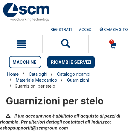
Salta
Salta
al
al
contenuto
menu
di
navigazione
REGISTRATI
ACCEDI
CAMBIA SITO
0
MACCHINE
RICAMBI E SERVIZI
Home
Cataloghi
Catalogo ricambi
Materiale Meccanico
Guarnizioni
Guarnizioni per stelo
Guarnizioni per stelo
Il tuo account non è abilitato all'acquisto di pezzi di
ricambio. Per ulteriori dettagli contattaci all'indirizzo:
eshopsupportit@scmgroup.com