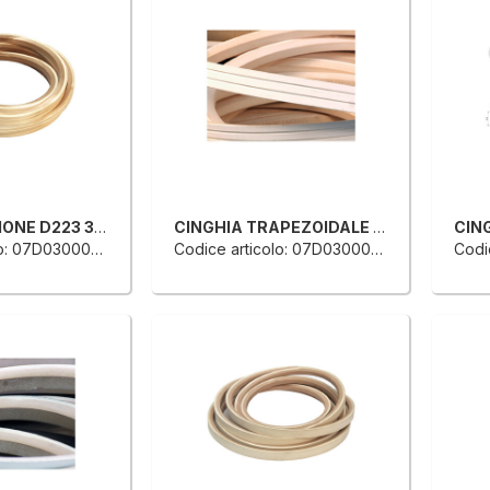
CINGHIA SEZIONE D223 32X19 SV 5664
CINGHIA TRAPEZOIDALE PER TRASPORTO ANELLO CHIUSO
: 07D0300029E
Codice articolo: 07D0300022L
Codic