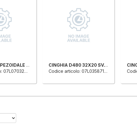
CINGHIA TRAPEZOIDALE PER TRASPORTO ANELLO CHIUSO
CINGHIA D480 32X20 SV.12192 70SH
: 07L0703290A
Codice articolo: 07L0358710E
Codic