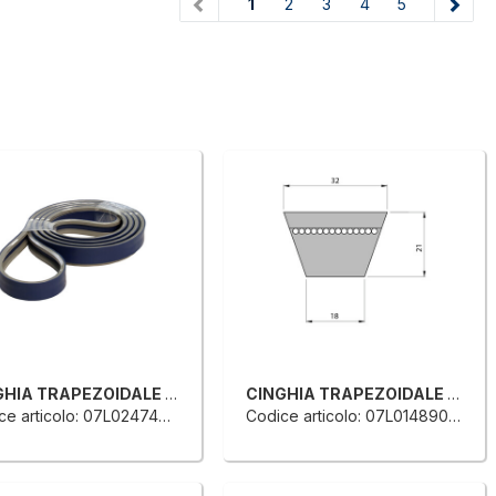
(current)
1
2
3
4
5
CINGHIA TRAPEZOIDALE PER TRASPORTO ANELLO CHIUSO
CINGHIA TRAPEZOIDALE PER TRASPORTO ANELLO CHIUSO
e articolo: 07L0247497H
Codice articolo: 07L0148906G