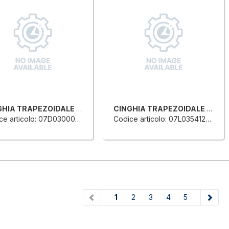
CINGHIA TRAPEZOIDALE PER TRASPORTO ANELLO CHIUSO
CINGHIA TRAPEZOIDALE PER TRASPORTO ANELLO CHIUSO
e articolo: 07D0300021G
Codice articolo: 07L0354128F
(current)
1
2
3
4
5