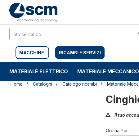
Salta
Salta
al
al
contenuto
menu
di
navigazione
MACCHINE
RICAMBI E SERVIZI
MATERIALE ELETTRICO
MATERIALE MECCANICO
Home
Cataloghi
Catalogo ricambi
Materiale Mecc
Cinghi
Il tuo acco
Ordina Per: