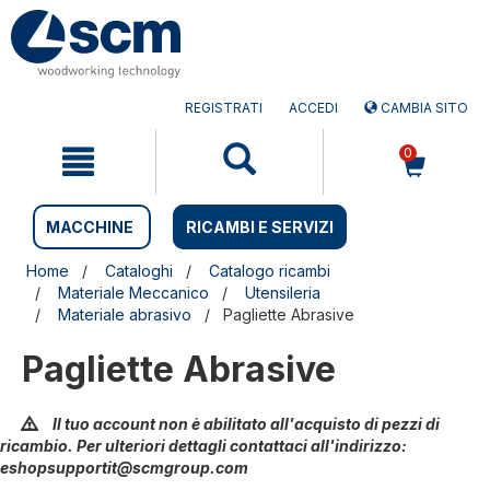
Salta
Salta
al
al
contenuto
menu
di
navigazione
REGISTRATI
ACCEDI
CAMBIA SITO
0
MACCHINE
RICAMBI E SERVIZI
Home
Cataloghi
Catalogo ricambi
Materiale Meccanico
Utensileria
Materiale abrasivo
Pagliette Abrasive
Pagliette Abrasive
Il tuo account non è abilitato all'acquisto di pezzi di
ricambio. Per ulteriori dettagli contattaci all'indirizzo:
eshopsupportit@scmgroup.com