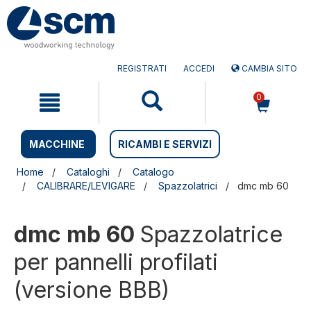
Salta
Salta
al
al
contenuto
menu
di
navigazione
REGISTRATI
ACCEDI
CAMBIA SITO
0
MACCHINE
RICAMBI E SERVIZI
Home
Cataloghi
Catalogo
CALIBRARE/LEVIGARE
Spazzolatrici
dmc mb 60
dmc mb 60
Spazzolatrice
per pannelli profilati
(versione BBB)