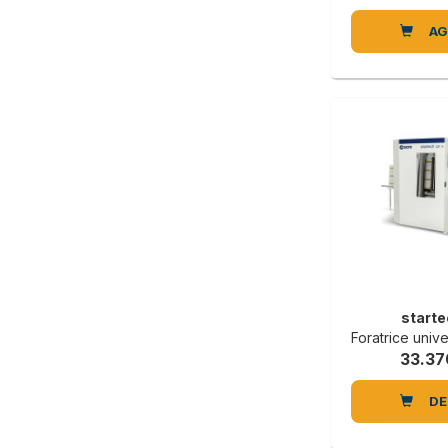
AG
starte
Foratrice universale 
33.37
DE