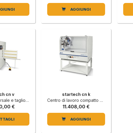
GIUNGI
AGGIUNGI
ch cn v
startech cn k
e taglio lama a CNC
Centro di lavoro compatto a 3 assi
0,00 €
11.408,00 €
TTAGLI
AGGIUNGI