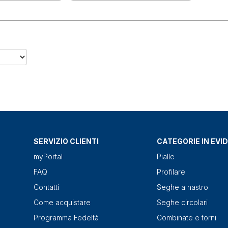
SERVIZIO CLIENTI
CATEGORIE IN EVI
myPortal
Pialle
FAQ
Profilare
Contatti
Seghe a nastro
Come acquistare
Seghe circolari
Programma Fedeltà
Combinate e torni