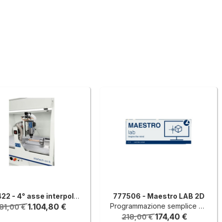
777422 - 4° asse interpolante posizionabile sul piano di lavoro
777506 - Maestro LAB 2D
1.104,80 €
Programmazione semplice e integrata
381,00 €
174,40 €
218,00 €