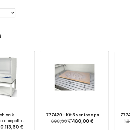
i
ch cn k
777420 - Kit 5 ventose pneumatiche posizionabili sul piano di lavoro
si con 4° asse interpolante
480,00 €
600,00 €
1.
10.113,60 €