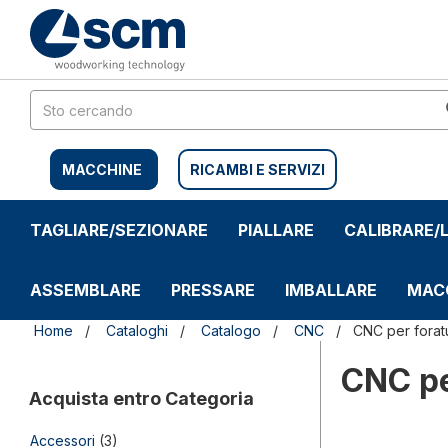
Salta
Salta
al
al
contenuto
menu
di
navigazione
MACCHINE
RICAMBI E SERVIZI
TAGLIARE/SEZIONARE
PIALLARE
CALIBRARE/
ASSEMBLARE
PRESSARE
IMBALLARE
MAC
Home
Cataloghi
Catalogo
CNC
CNC per foratu
CNC pe
Acquista entro Categoria
Accessori
(3)