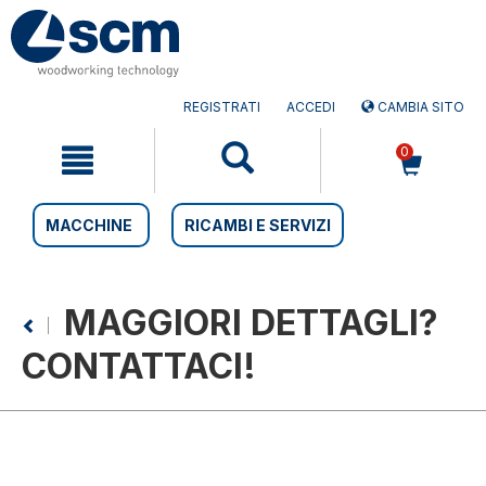
Salta
Salta
al
al
contenuto
menu
di
navigazione
REGISTRATI
ACCEDI
CAMBIA SITO
0
MACCHINE
RICAMBI E SERVIZI
MAGGIORI DETTAGLI?
CONTATTACI!