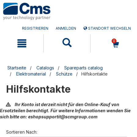
Zum
Zum
Inhalt
Navigationsmen�
springen
springen
REGISTRIEREN
ANMELDEN
STANDORT WECHSELN
0
Startseite
Catalogs
Spareparts catalog
Elektromaterial
Schütze
Hilfskontakte
Hilfskontakte
Ihr Konto ist derzeit nicht für den Online-Kauf von
Ersatzteilen berechtigt. Für weitere Informationen wenden Sie
sich bitte an: eshopsupportit@scmgroup.com
Sortieren Nach: