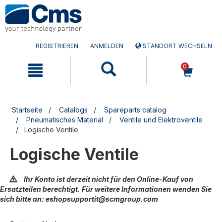
Zum
Zum
Inhalt
Navigationsmen�
springen
springen
REGISTRIEREN
ANMELDEN
STANDORT WECHSELN
0
Startseite
Catalogs
Spareparts catalog
Pneumatisches Material
Ventile und Elektroventile
Logische Ventile
Logische Ventile
Ihr Konto ist derzeit nicht für den Online-Kauf von
Ersatzteilen berechtigt. Für weitere Informationen wenden Sie
sich bitte an: eshopsupportit@scmgroup.com