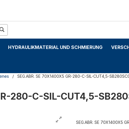
HYDRAULIKMATERIAL UND SCHMIERUNG
VERSC
denes
SEG.ABR. SE 70X1400X5 GR-280-C-SIL-CUT4,5-SB280SC
GR-280-C-SIL-CUT4,5-SB28
SEG.ABR. SE 70X1400X5 G