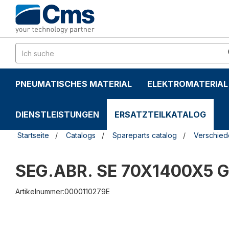
Zum
Zum
Inhalt
Navigationsmen�
springen
springen
PNEUMATISCHES MATERIAL
ELEKTROMATERIAL
DIENSTLEISTUNGEN
ERSATZTEILKATALOG
Startseite
Catalogs
Spareparts catalog
Verschie
SEG.ABR. SE 70X1400X5 
Artikelnummer:0000110279E