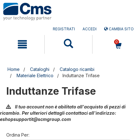
Salta
Salta
al
al
contenuto
menu
di
navigazione
REGISTRATI
ACCEDI
CAMBIA SITO
0
Home
Cataloghi
Catalogo ricambi
Materiale Elettrico
Induttanze Trifase
Induttanze Trifase
Il tuo account non è abilitato all'acquisto di pezzi di
ricambio. Per ulteriori dettagli contattaci all'indirizzo:
eshopsupportit@scmgroup.com
Ordina Per: