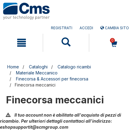
Salta
Salta
al
al
contenuto
menu
di
navigazione
REGISTRATI
ACCEDI
CAMBIA SITO
0
Home
Cataloghi
Catalogo ricambi
Materiale Meccanico
Finecorsa & Accessori per finecorsa
Finecorsa meccanici
Finecorsa meccanici
Il tuo account non è abilitato all'acquisto di pezzi di
ricambio. Per ulteriori dettagli contattaci all'indirizzo:
eshopsupportit@scmgroup.com