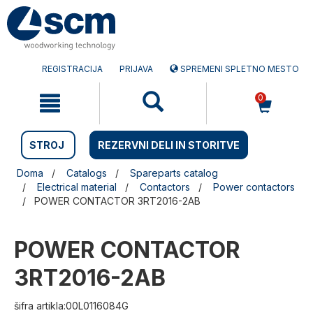
Preskočite
Preskočite
na
na
vsebino
navigacijski
meni
REGISTRACIJA
PRIJAVA
SPREMENI SPLETNO MESTO
0
STROJ
REZERVNI DELI IN STORITVE
Doma
Catalogs
Spareparts catalog
Electrical material
Contactors
Power contactors
POWER CONTACTOR 3RT2016-2AB
POWER CONTACTOR
3RT2016-2AB
šifra artikla:00L0116084G