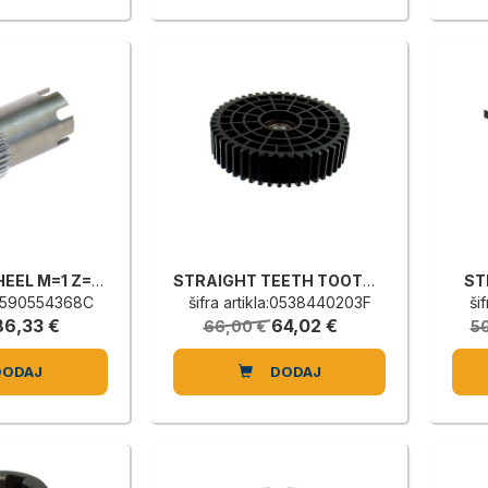
TOOTHED WHEEL M=1 Z=32 LA=15
STRAIGHT TEETH TOOTHED WHEEL
ST
a:0590554368C
šifra artikla:0538440203F
ši
86,33 €
64,02 €
66,00 €
5
DODAJ
DODAJ