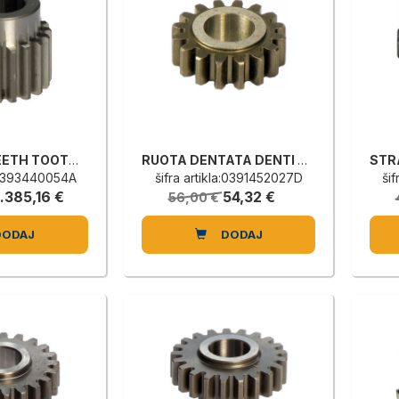
STRAIGHT TEETH TOOTHED WHEEL
RUOTA DENTATA DENTI DRITTI CIL M=1.5 Z=16 LA=8MM H=10
a:0393440054A
šifra artikla:0391452027D
ši
1.385,16 €
54,32 €
56,00 €
DODAJ
DODAJ