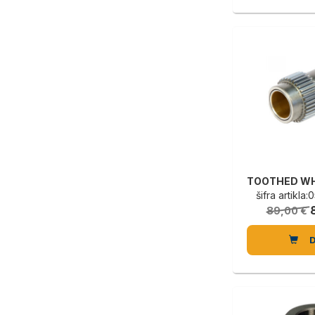
šifra artikl
89,00 €