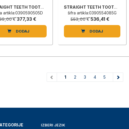
STRAIGHT TEETH TOOTHED WHEEL
STRAIGHT TEETH TOOTHED WHEEL
ra artikla:0390590505D
šifra artikla:0390554085G
377,33 €
536,41 €
89,00 €
553,00 €
DODAJ
DODAJ
(current)
1
2
3
4
5
ATEGORIJE
IZBERI JEZIK