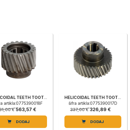
HELICOIDAL TEETH TOOTHED WHEEL
HELICOIDAL TEETH TOOTHED WHEEL
fra artikla:0775390018F
šifra artikla:0775390017D
563,57 €
326,89 €
81,00 €
337,00 €
DODAJ
DODAJ