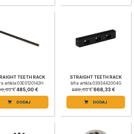
RAIGHT TEETH RACK
STRAIGHT TEETH RACK
fra artikla:03E0120142H
šifra artikla:0393442004G
485,00 €
668,33 €
00,00 €
689,00 €
DODAJ
DODAJ