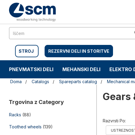
Preskočite
Preskočite
na
na
vsebino
navigacijski
meni
STROJ
REZERVNI DELI IN STORITVE
PNEVMATSKI DELI
MEHANSKI DELI
ELEKTRO 
Doma
Catalogs
Spareparts catalog
Mechanical ma
Gears 
Trgovina z Category
Racks
(88)
Razvrsti Po:
Toothed wheels
(139)