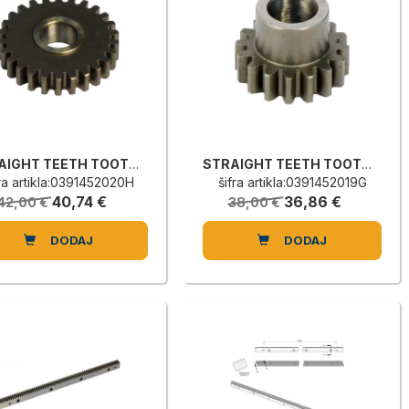
STRAIGHT TEETH TOOTHED WHEEL
STRAIGHT TEETH TOOTHED WHEEL
fra artikla:0391452020H
šifra artikla:0391452019G
40,74 €
36,86 €
42,00 €
38,00 €
DODAJ
DODAJ