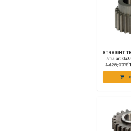
šifra artikl
1.428,00 €