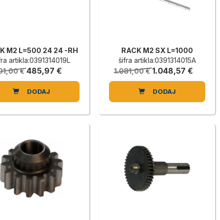
K M2 L=500 24 24 -RH
RACK M2 SX L=1000
fra artikla:0391314019L
šifra artikla:0391314015A
485,97 €
1.048,57 €
01,00 €
1.081,00 €
DODAJ
DODAJ