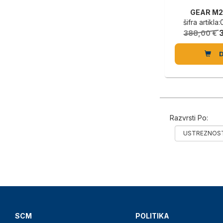
GEAR M2
šifra artikl
388,00 €
Razvrsti Po:
SCM
POLITIKA