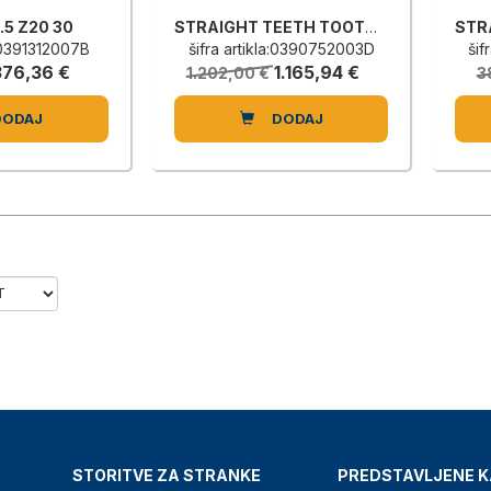
.5 Z20 30
STRAIGHT TEETH TOOTHED WHEEL
a:0391312007B
šifra artikla:0390752003D
šif
376,36 €
1.165,94 €
1.202,00 €
3
DODAJ
DODAJ
STORITVE ZA STRANKE
PREDSTAVLJENE K