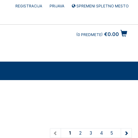
REGISTRACIJA
PRIJAVA
SPREMENI SPLETNO MESTO
€0.00
0
PREDMETE
(current)
1
2
3
4
5