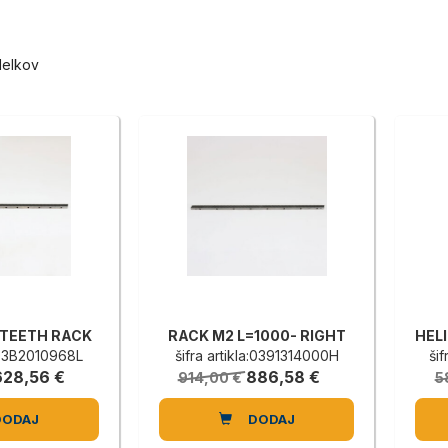
delkov
 TEETH RACK
RACK M2 L=1000- RIGHT
a:03B2010968L
šifra artikla:0391314000H
ši
628,56 €
886,58 €
914,00 €
5
DODAJ
DODAJ