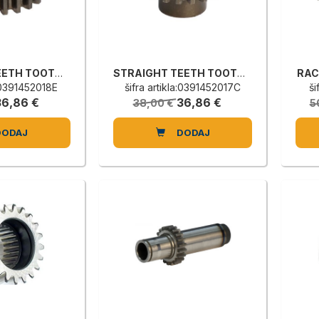
STRAIGHT TEETH TOOTHED WHEEL
STRAIGHT TEETH TOOTHED WHEEL
RAC
a:0391452018E
šifra artikla:0391452017C
ši
36,86 €
36,86 €
38,00 €
5
DODAJ
DODAJ