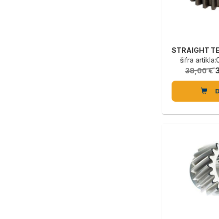
šifra artikl
38,00 €