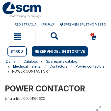
Preskočite
Preskočite
na
na
vsebino
navigacijski
meni
REGISTRACIJA
PRIJAVA
SPREMENI SPLETNO MESTO
0
STROJ
REZERVNI DELI IN STORITVE
Doma
Catalogs
Spareparts catalog
Electrical material
Contactors
Power contactors
POWER CONTACTOR
POWER CONTACTOR
šifra artikla:00L0116063C