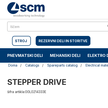
Preskočite
Preskočite
na
na
vsebino
navigacijski
meni
STROJ
REZERVNI DELI IN STORITVE
PNEVMATSKI DELI
MEHANSKI DELI
ELEKTRO 
Doma
Catalogs
Spareparts catalog
Electrical mate
STEPPER DRIVE
šifra artikla:00L0214333E