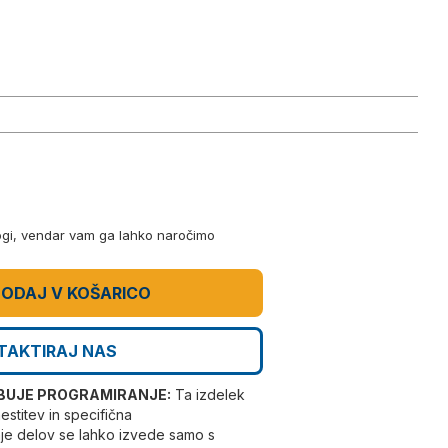
logi, vendar vam ga lahko naročimo
ODAJ V KOŠARICO
TAKTIRAJ NAS
BUJE PROGRAMIRANJE:
Ta izdelek
stitev in specifična
nje delov se lahko izvede samo s