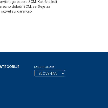
rvisnega osebja SCM. Kakršna koli
izrecno določil SCM, se šteje za
azveljavi garancijo.
ATEGORIJE
IZBERI JEZIK