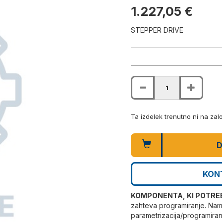
1.227,05 €
STEPPER DRIVE
Ta izdelek trenutno ni na za
D
KON
KOMPONENTA, KI POTRE
zahteva programiranje. Name
parametrizacija/programira