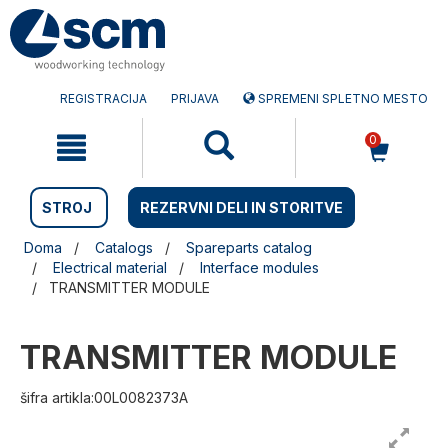
Preskočite
Preskočite
na
na
vsebino
navigacijski
meni
REGISTRACIJA
PRIJAVA
SPREMENI SPLETNO MESTO
0
STROJ
REZERVNI DELI IN STORITVE
Doma
Catalogs
Spareparts catalog
Electrical material
Interface modules
TRANSMITTER MODULE
TRANSMITTER MODULE
šifra artikla:00L0082373A