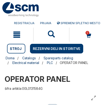
Preskočite
Preskočite
na
na
vsebino
navigacijski
meni
REGISTRACIJA
PRIJAVA
SPREMENI SPLETNO MESTO
0
STROJ
REZERVNI DELI IN STORITVE
Doma
Catalogs
Spareparts catalog
Electrical material
PLC
OPERATOR PANEL
OPERATOR PANEL
šifra artikla:00L0131584G