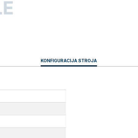
CURRENT
KONFIGURACIJA STROJA
TAB: