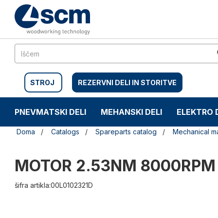
Preskočite
Preskočite
na
na
vsebino
navigacijski
meni
STROJ
REZERVNI DELI IN STORITVE
PNEVMATSKI DELI
MEHANSKI DELI
ELEKTRO 
Doma
Catalogs
Spareparts catalog
Mechanical ma
MOTOR 2.53NM 8000RPM
šifra artikla:00L0102321D