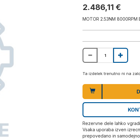
2.486,11 €
MOTOR 2.53NM 8000RPM 
Ta izdelek trenutno ni na za
D
KON
Rezervne dele lahko vgrad
Vsaka uporaba izven izrecn
prepovedano in samodejno r