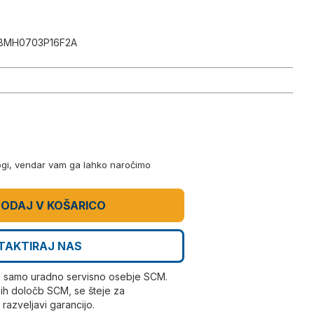
BMH0703P16F2A
logi, vendar vam ga lahko naročimo
ODAJ V KOŠARICO
TAKTIRAJ NAS
i samo uradno servisno osebje SCM.
ih določb SCM, se šteje za
azveljavi garancijo.