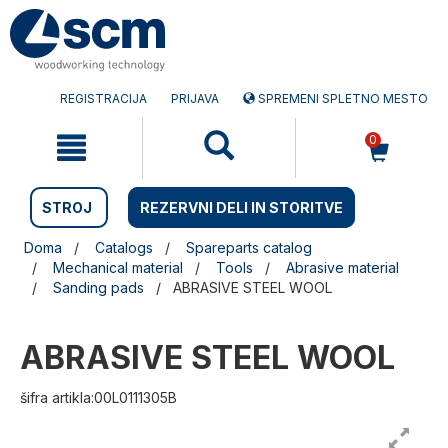
Preskočite
Preskočite
na
na
vsebino
navigacijski
meni
REGISTRACIJA
PRIJAVA
SPREMENI SPLETNO MESTO
0
STROJ
REZERVNI DELI IN STORITVE
Doma
Catalogs
Spareparts catalog
Mechanical material
Tools
Abrasive material
Sanding pads
ABRASIVE STEEL WOOL
ABRASIVE STEEL WOOL
šifra artikla:00L0111305B