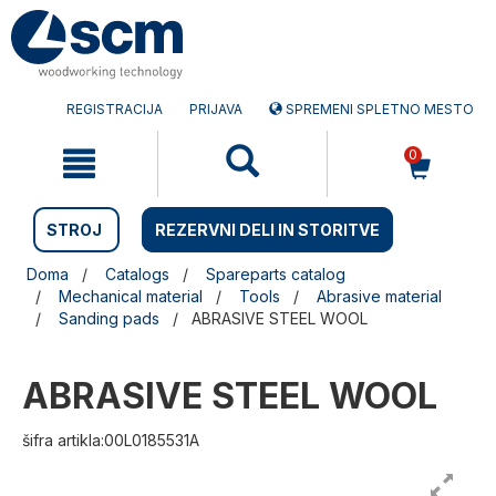
Preskočite
Preskočite
na
na
vsebino
navigacijski
meni
REGISTRACIJA
PRIJAVA
SPREMENI SPLETNO MESTO
0
STROJ
REZERVNI DELI IN STORITVE
Doma
Catalogs
Spareparts catalog
Mechanical material
Tools
Abrasive material
Sanding pads
ABRASIVE STEEL WOOL
ABRASIVE STEEL WOOL
šifra artikla:00L0185531A