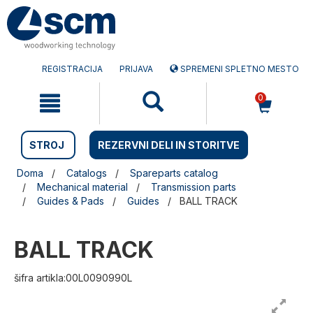
Preskočite
Preskočite
na
na
vsebino
navigacijski
meni
REGISTRACIJA
PRIJAVA
SPREMENI SPLETNO MESTO
0
STROJ
REZERVNI DELI IN STORITVE
Doma
Catalogs
Spareparts catalog
Mechanical material
Transmission parts
Guides & Pads
Guides
BALL TRACK
BALL TRACK
šifra artikla:00L0090990L