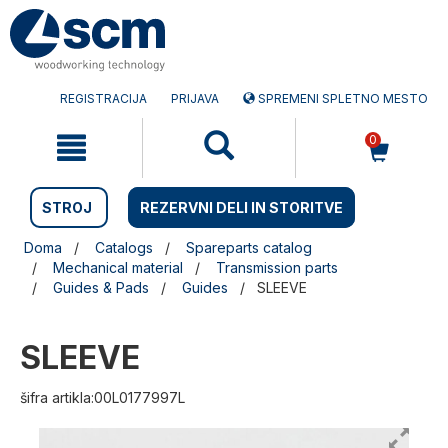
Preskočite
Preskočite
na
na
vsebino
navigacijski
meni
REGISTRACIJA
PRIJAVA
SPREMENI SPLETNO MESTO
0
STROJ
REZERVNI DELI IN STORITVE
Doma
Catalogs
Spareparts catalog
Mechanical material
Transmission parts
Guides & Pads
Guides
SLEEVE
SLEEVE
šifra artikla:00L0177997L