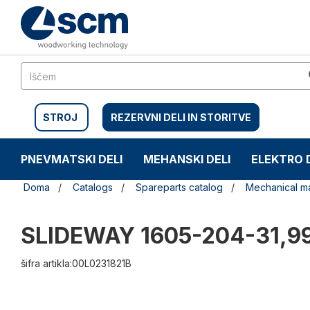
Preskočite
Preskočite
na
na
vsebino
navigacijski
meni
STROJ
REZERVNI DELI IN STORITVE
PNEVMATSKI DELI
MEHANSKI DELI
ELEKTRO 
Doma
Catalogs
Spareparts catalog
Mechanical ma
SLIDEWAY 1605-204-31,9
šifra artikla:00L0231821B