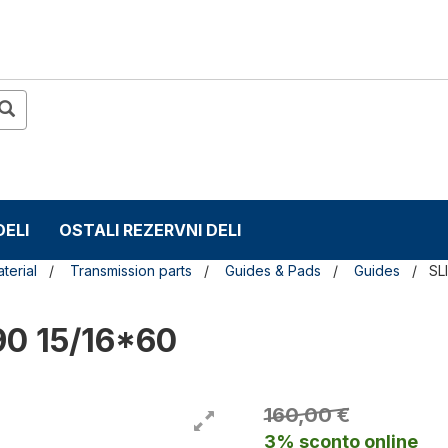
DELI
OSTALI REZERVNI DELI
terial
Transmission parts
Guides & Pads
Guides
SL
90 15/16*60
160,00 €
3% sconto online