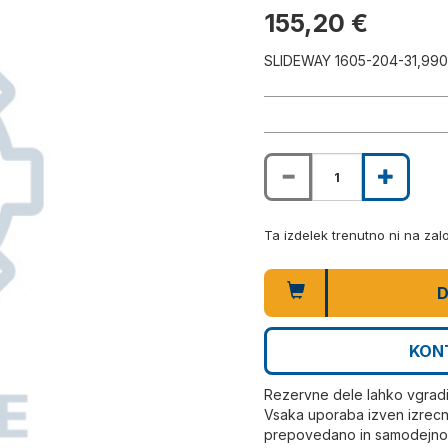
155,20 €
SLIDEWAY 1605-204-31,990
Ta izdelek trenutno ni na za
D
KON
Rezervne dele lahko vgrad
Vsaka uporaba izven izrecn
prepovedano in samodejno r