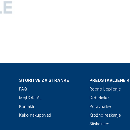
STORITVE ZA STRANKE
PREDSTAVLJENE K
FAQ
Robno Lepljenje
MojPORTAL
Debelinke
Kontakti
Poravnalke
Kako nakupovati
Krožno rezkanje
Stiskalnice