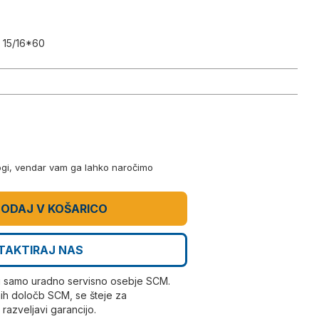
 15/16*60
logi, vendar vam ga lahko naročimo
ODAJ V KOŠARICO
TAKTIRAJ NAS
i samo uradno servisno osebje SCM.
ih določb SCM, se šteje za
azveljavi garancijo.