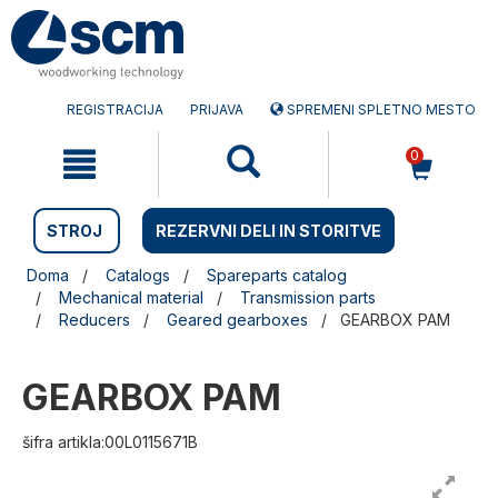
Preskočite
Preskočite
na
na
vsebino
navigacijski
meni
REGISTRACIJA
PRIJAVA
SPREMENI SPLETNO MESTO
0
STROJ
REZERVNI DELI IN STORITVE
Doma
Catalogs
Spareparts catalog
Mechanical material
Transmission parts
Reducers
Geared gearboxes
GEARBOX PAM
GEARBOX PAM
šifra artikla:00L0115671B