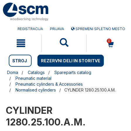
Preskočite
Preskočite
na
na
vsebino
navigacijski
meni
REGISTRACIJA
PRIJAVA
SPREMENI SPLETNO MESTO
0
STROJ
REZERVNI DELI IN STORITVE
Doma
Catalogs
Spareparts catalog
Pneumatic material
Pneumatic cylinders & Accessories
Normalised cylinders
CYLINDER 1280.25.100.A.M.
CYLINDER
1280.25.100.A.M.