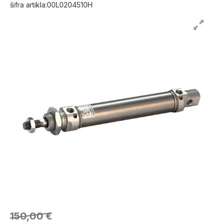
šifra artikla:00L0204510H
150,00 €