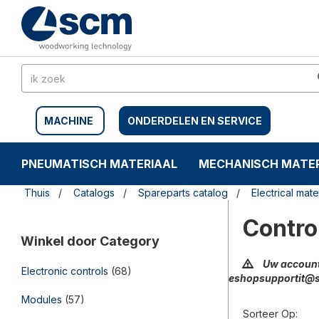
Doorgaan
Sla
naar
naar
artikel
het
navigatiemenu
MACHINE
ONDERDELEN EN SERVICE
PNEUMATISCH MATERIAAL
MECHANISCH MATER
Thuis
Catalogs
Spareparts catalog
Electrical mate
Contro
Winkel door Category
Uw account
Electronic controls
(68)
eshopsupportit@
Modules
(57)
Sorteer Op: