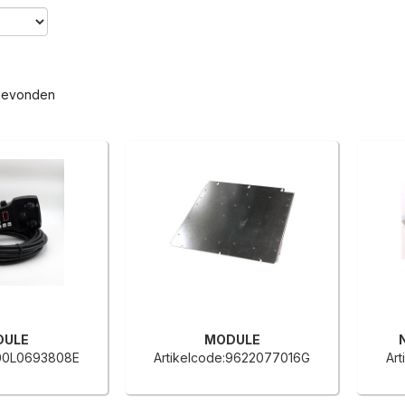
gevonden
DULE
MODULE
:00L0693808E
Artikelcode:9622077016G
Ar