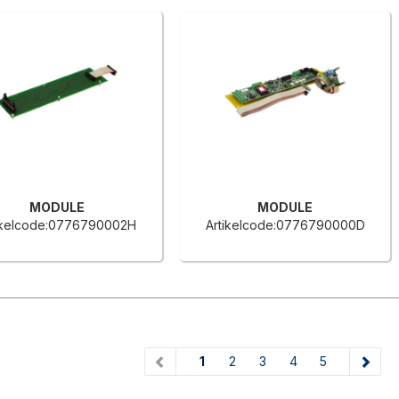
MODULE
MODULE
ikelcode:0776790002H
Artikelcode:0776790000D
(current)
1
2
3
4
5