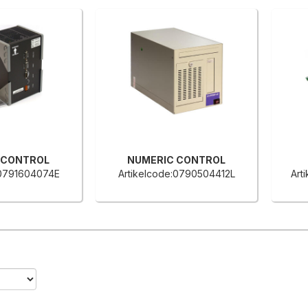
 CONTROL
NUMERIC CONTROL
:0791604074E
Artikelcode:0790504412L
Art