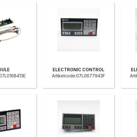
DULE
ELECTRONIC CONTROL
EL
:07L0168413E
Artikelcode:07L0677943F
Art