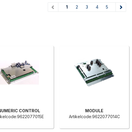
(current)
1
2
3
4
5
NUMERIC CONTROL
MODULE
tikelcode:9622077015E
Artikelcode:9622077014C