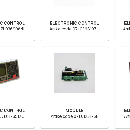
IC CONTROL
ELECTRONIC CONTROL
EL
:07L0369084L
Artikelcode:07L0368197H
Art
IC CONTROL
MODULE
EL
:07L0173517C
Artikelcode:07L0123175E
Ar