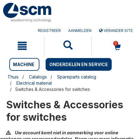
Doorgaan
Sla
naar
naar
artikel
het
navigatiemenu
REGISTREER
AANMELDEN
VERANDER SITE
0
MACHINE
ONDERDELEN EN SERVICE
Thuis
Catalogs
Spareparts catalog
Electrical material
Switches & Accessories for switches
Switches & Accessories
for switches
Uw account komt niet in aanmerking voor online
aankopen van reserveonderdelen. Neem voor meer informatie