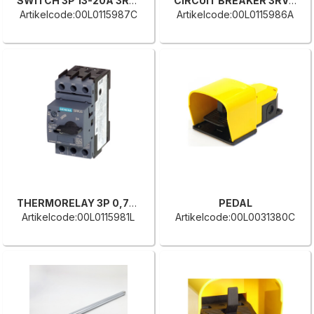
SWITCH 3P 13-20A 3RV2021-4BA10
CIRCUIT BREAKER 3RV20214
Artikelcode:00L0115987C
Artikelcode:00L0115986A
THERMORELAY 3P 0,7-1A 3RV2011-0JA10
PEDAL
Artikelcode:00L0115981L
Artikelcode:00L0031380C