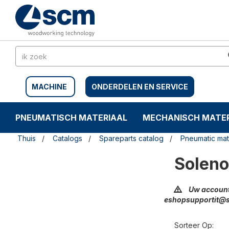
Doorgaan
Sla
naar
naar
artikel
het
navigatiemenu
MACHINE
ONDERDELEN EN SERVICE
PNEUMATISCH MATERIAAL
MECHANISCH MATER
Thuis
Catalogs
Spareparts catalog
Pneumatic mat
Soleno
Uw account
eshopsupportit@
Sorteer Op: