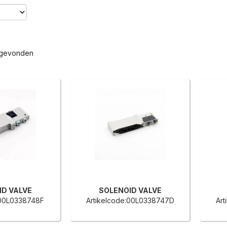
 gevonden
ID VALVE
SOLENOID VALVE
:00L0338748F
Artikelcode:00L0338747D
Ar