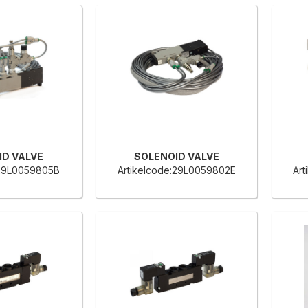
ID VALVE
SOLENOID VALVE
:29L0059805B
Artikelcode:29L0059802E
Ar