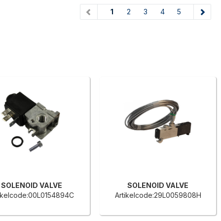
(current)
1
2
3
4
5
SOLENOID VALVE
SOLENOID VALVE
tikelcode:00L0154894C
Artikelcode:29L0059808H