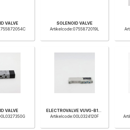
ID VALVE
SOLENOID VALVE
:0755872054C
Artikelcode:0755872019L
Ar
ID VALVE
ELECTROVALVE VUVG-B10-B52-ZT-F
:00L0327350G
Artikelcode:00L0324120F
Art