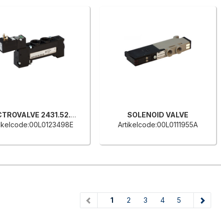
ELECTROVALVE 2431.52.00.39.36
SOLENOID VALVE
tikelcode:00L0123498E
Artikelcode:00L0111955A
(current)
1
2
3
4
5