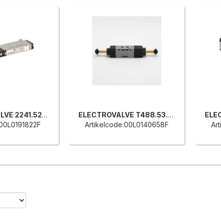
SOLENOID VALVE 2241.52.00.36.02
ELECTROVALVE T488.53.31.0.0.M2
:00L0191822F
Artikelcode:00L0140658F
Ar