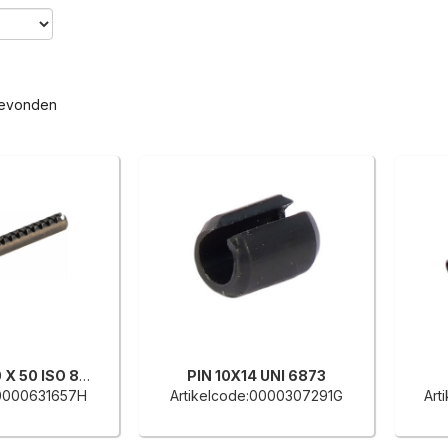
gevonden
DRIFT PIN 6,0 X 50 ISO 8752
PIN 10X14 UNI 6873
:0000631657H
Artikelcode:0000307291G
Art