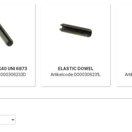
X40 UNI 6873
ELASTIC DOWEL
:0000306233D
Artikelcode:0000306231L
Art