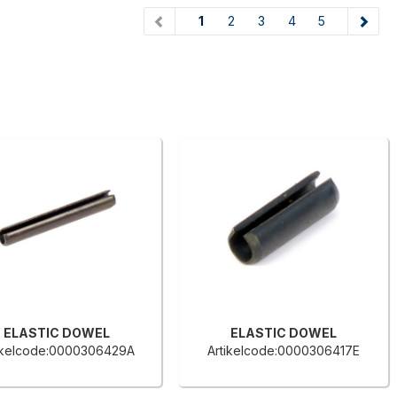
(current)
1
2
3
4
5
ELASTIC DOWEL
ELASTIC DOWEL
ikelcode:0000306429A
Artikelcode:0000306417E