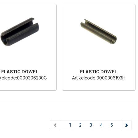
ELASTIC DOWEL
ELASTIC DOWEL
ikelcode:0000306230G
Artikelcode:0000306193H
(current)
1
2
3
4
5