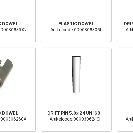
C DOWEL
ELASTIC DOWEL
DRIF
:0000306319G
Artikelcode:0000306306L
Art
C DOWEL
DRIFT PIN 5,0x 24 UNI 6873
:0000306260A
Artikelcode:0000306249H
Art