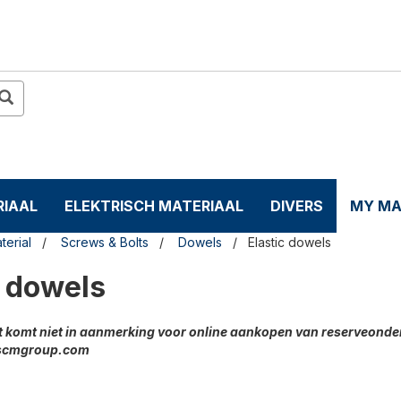
IAAL
ELEKTRISCH MATERIAAL
DIVERS
MY MA
terial
Screws & Bolts
Dowels
Elastic dowels
c dowels
 komt niet in aanmerking voor online aankopen van reserveonder
scmgroup.com