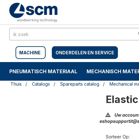
Doorgaan
Sla
naar
naar
artikel
het
navigatiemenu
MACHINE
ONDERDELEN EN SERVICE
PNEUMATISCH MATERIAAL
MECHANISCH MATER
Thuis
Catalogs
Spareparts catalog
Mechanical ma
Elasti
Uw account
eshopsupportit@
Sorteer Op: