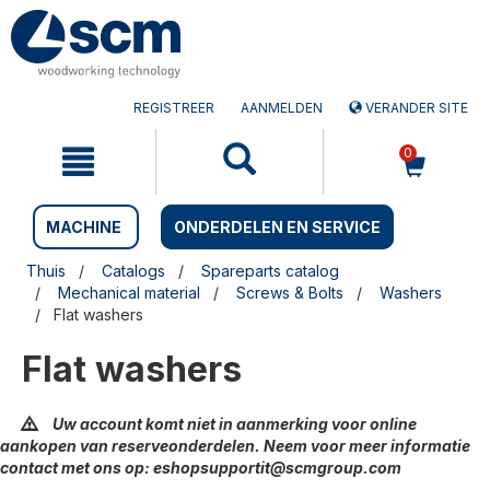
Doorgaan
Sla
naar
naar
artikel
het
navigatiemenu
REGISTREER
AANMELDEN
VERANDER SITE
0
MACHINE
ONDERDELEN EN SERVICE
Thuis
Catalogs
Spareparts catalog
Mechanical material
Screws & Bolts
Washers
Flat washers
Flat washers
Uw account komt niet in aanmerking voor online
aankopen van reserveonderdelen. Neem voor meer informatie
contact met ons op: eshopsupportit@scmgroup.com