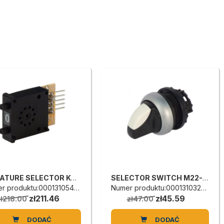
MINIATURE SELECTOR KN12N23A
SELECTOR SWITCH M22-WRLK3-W1
r produktu:0001310544B
Numer produktu:0001310322A
zł211.46
zł45.59
zł218.00
zł47.00
DODAĆ
DODAĆ