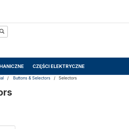
CHANICZNE
CZĘŚCI ELEKTRYCZNE
ial
Buttons & Selectors
Selectors
ors