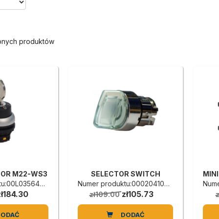
ionych produktów
TOR M22-WS3
SELECTOR SWITCH
:00L0356453B
Numer produktu:0002041033D
Nume
zł184.30
zł105.73
zł109.00
DODAĆ
DODAĆ