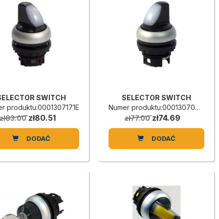
SELECTOR SWITCH
SELECTOR SWITCH
r produktu:0001307171E
Numer produktu:0001307026H
zł80.51
zł74.69
zł83.00
zł77.00
DODAĆ
DODAĆ