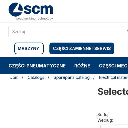
Przejdź
Przejdź
do
do
treści
menu
nawigacyjnego
MASZYNY
CZĘŚCI ZAMIENNE I SERWIS
CZĘŚCI PNEUMATYCZNE
RÓŻNE
CZĘŚCI ME
Dom
Catalogs
Spareparts catalog
Electrical mater
Select
Sortuj
Według: