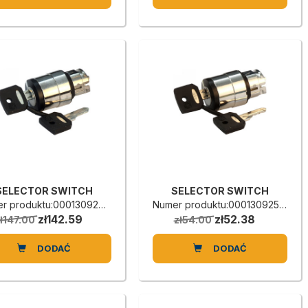
SELECTOR SWITCH
SELECTOR SWITCH
r produktu:0001309265G
Numer produktu:0001309257A
zł142.59
zł52.38
ł147.00
zł54.00
DODAĆ
DODAĆ