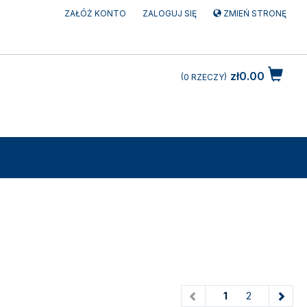
ZAŁÓŻ KONTO
ZALOGUJ SIĘ
ZMIEŃ STRONĘ
zł0.00
0
RZECZY
(current)
1
2