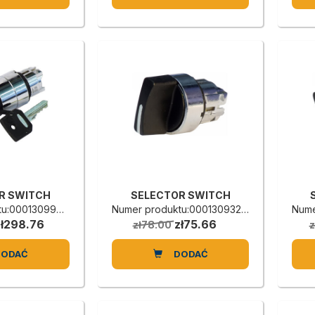
R SWITCH
SELECTOR SWITCH
:0001309984C
Numer produktu:0001309324C
Nume
zł298.76
zł75.66
zł78.00
z
DODAĆ
DODAĆ