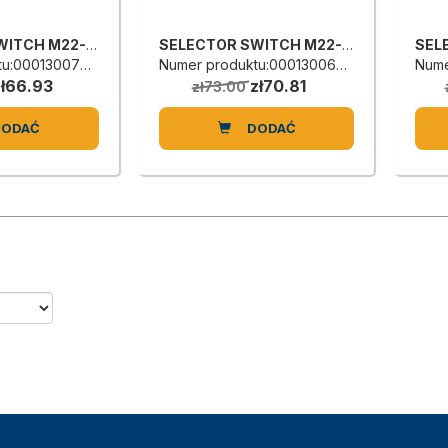
SELECTOR SWITCH M22-WKV
SELECTOR SWITCH M22-WK3
:0001300706D
Numer produktu:0001300697D
Nume
zł66.93
zł70.81
zł73.00
DODAĆ
DODAĆ