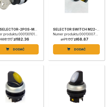
KEY SELECTOR-2POS-M22-WRS
SELECTOR SWITCH M22-WRLK3-Y-1
r produktu:0001301016A
Numer produktu:0001300790A
zł182.36
zł68.87
ł188.00
zł71.00
DODAĆ
DODAĆ