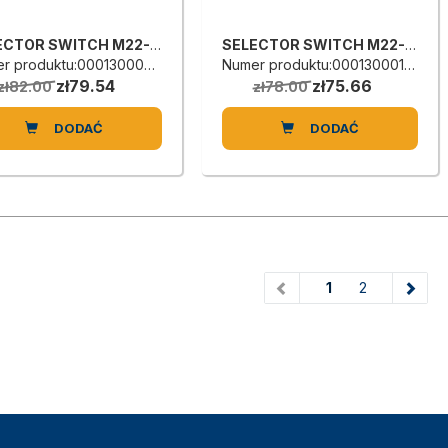
SELECTOR SWITCH M22-WLKV-Y
SELECTOR SWITCH M22-WLK3-W
r produktu:0001300025H
Numer produktu:0001300016L
zł79.54
zł75.66
zł82.00
zł78.00
DODAĆ
DODAĆ
(current)
1
2