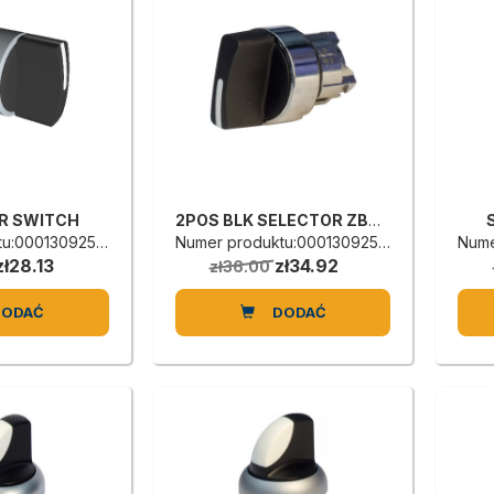
R SWITCH
2POS BLK SELECTOR ZB4-BD2
u:0001309254D
Numer produktu:0001309253B
Nume
zł28.13
zł34.92
zł36.00
DODAĆ
DODAĆ