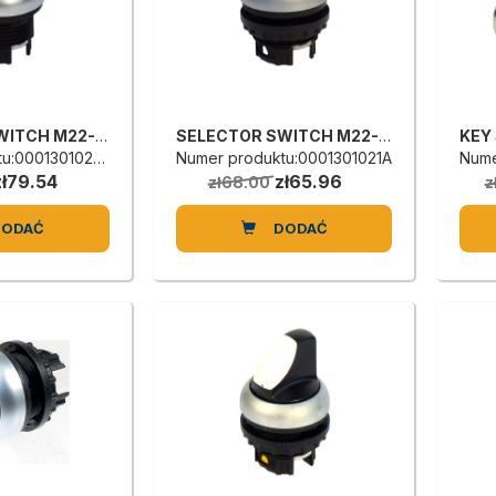
SELECTOR SWITCH M22-WRK3-1
SELECTOR SWITCH M22-WRK3
u:0001301022C
Numer produktu:0001301021A
Nume
zł79.54
zł65.96
zł68.00
z
DODAĆ
DODAĆ