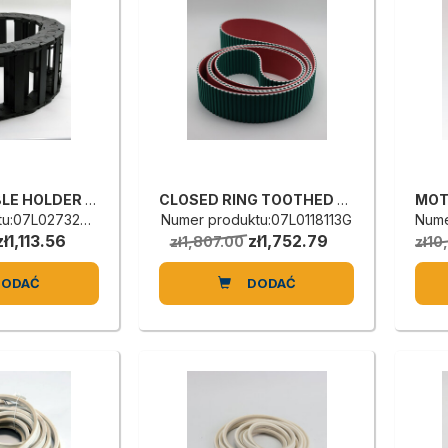
PLASTIC CABLE HOLDER CHAIN
CLOSED RING TOOTHED BELT
:07L0273242L
Numer produktu:07L0118113G
Nume
zł1,113.56
zł1,752.79
zł1,807.00
zł10
DODAĆ
DODAĆ