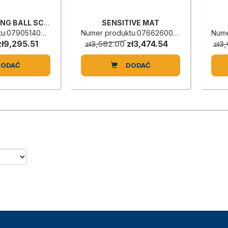
RECIRCULATING BALL SCREW
SENSITIVE MAT
:0790514004F
Numer produktu:0766260003G
Nume
zł9,295.51
zł3,474.54
zł3,582.00
zł3
DODAĆ
DODAĆ