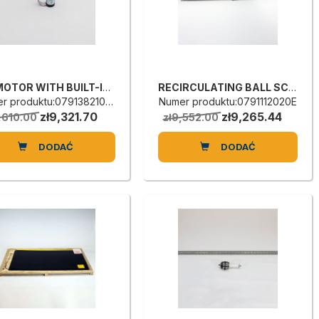
CC MOTOR WITH BUILT-IN REDUCER
RECIRCULATING BALL SCREW
r produktu:0791382106F
Numer produktu:0791112020E
zł9,321.70
zł9,265.44
,610.00
zł9,552.00
DODAĆ
DODAĆ