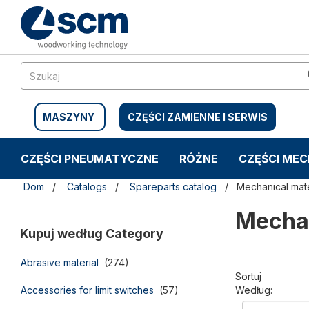
Przejdź
Przejdź
do
do
treści
menu
nawigacyjnego
MASZYNY
CZĘŚCI ZAMIENNE I SERWIS
CZĘŚCI PNEUMATYCZNE
RÓŻNE
CZĘŚCI ME
Dom
Catalogs
Spareparts catalog
Mechanical mate
Mechan
Kupuj według Category
Abrasive material
(274)
Sortuj
Accessories for limit switches
(57)
Według: