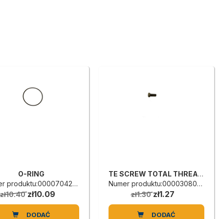
O-RING
TE SCREW TOTAL THREADED
r produktu:0000704263L
Numer produktu:0000308022H
zł10.09
zł1.27
zł10.40
zł1.30
DODAĆ
DODAĆ