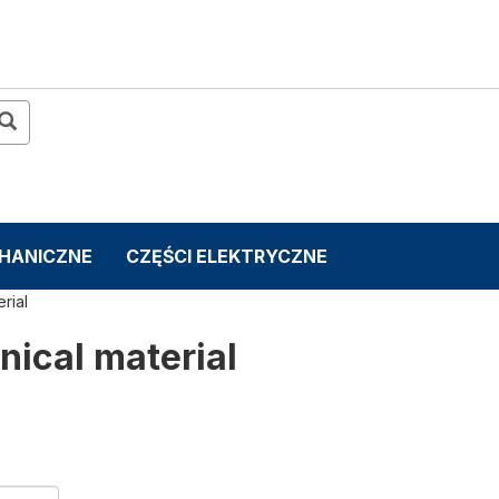
CHANICZNE
CZĘŚCI ELEKTRYCZNE
rial
ical material