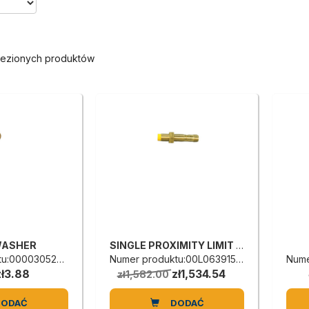
alezionych produktów
WASHER
SINGLE PROXIMITY LIMIT SWITCH
:0000305200C
Numer produktu:00L0639151C
Nume
zł3.88
zł1,534.54
zł1,582.00
DODAĆ
DODAĆ