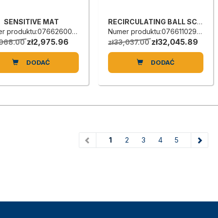
SENSITIVE MAT
RECIRCULATING BALL SCREW
r produktu:0766260001C
Numer produktu:0766110295D
zł2,975.96
zł32,045.89
,068.00
zł33,037.00
DODAĆ
DODAĆ
(current)
1
2
3
4
5