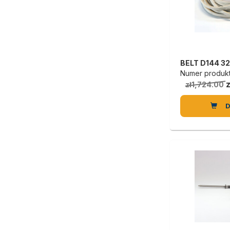
Numer produkt
z
zł1,724.00