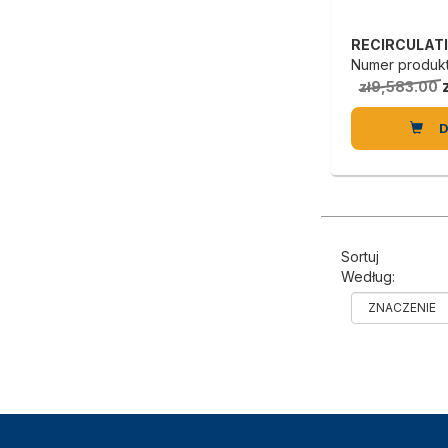
Numer produktu
zł9,583.00
Sortuj
Według: