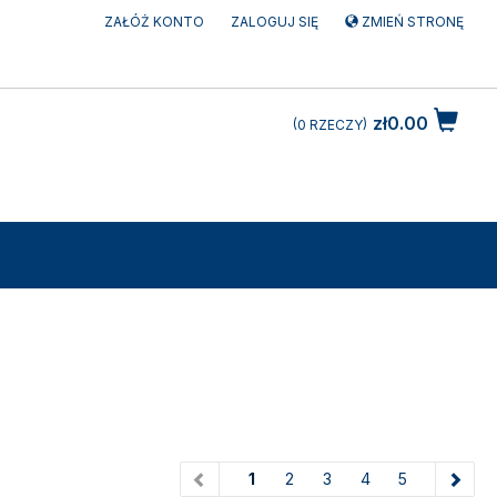
ZAŁÓŻ KONTO
ZALOGUJ SIĘ
ZMIEŃ STRONĘ
zł0.00
0
RZECZY
(current)
1
2
3
4
5