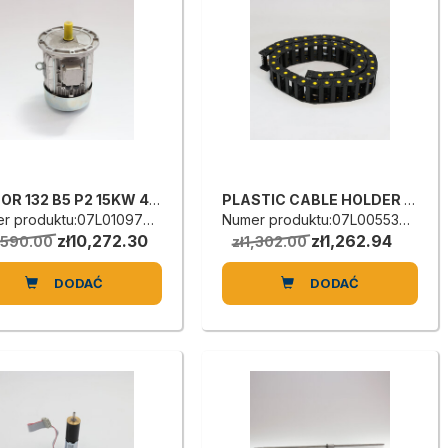
MOTOR 132 B5 P2 15KW 400/690V50
PLASTIC CABLE HOLDER CHAIN
r produktu:07L0109799B
Numer produktu:07L0055303E
zł10,272.30
zł1,262.94
,590.00
zł1,302.00
DODAĆ
DODAĆ