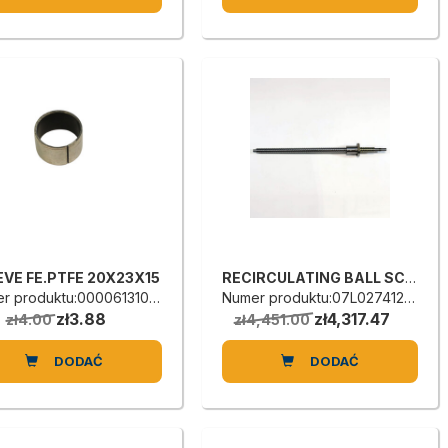
EVE FE.PTFE 20X23X15
RECIRCULATING BALL SCREW
r produktu:0000613105E
Numer produktu:07L0274125C
zł3.88
zł4,317.47
zł4.00
zł4,451.00
DODAĆ
DODAĆ