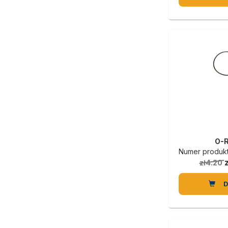
O-
Numer produkt
zł4.20