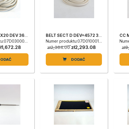
BELT D144 32X20 DEV 3658
BELT SECT D DEV=4572 32X20 70SH
u:07D0300020E
Numer produktu:07D0100012F
Nume
ł1,672.28
zł2,293.08
zł2,364.00
zł9
DODAĆ
DODAĆ