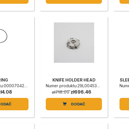
RING
KNIFE HOLDER HEAD
SLE
u:0000704289E
Numer produktu:29L0045335G
Nume
zł4.08
zł696.46
zł718.00
DODAĆ
DODAĆ